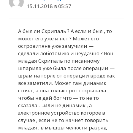
15.11.2018 в 05:57
А был ли Скрипаль ? А если и был , то
может его уже и нет ? Может его
островитяне уже замучили —
сделали лоботомию и неудачно ? Вон
младая Скрипаль по писанному
шпарила уже была после операции —
шрам на горле от операции вроде как
все заметили. Может там динамик
стоял , а она только рот открывала ,
чтобы не дай бог что — то не то
сказала…..или не динамик , а
электронное устройство которое в
случае , если не то начнет говорить
младая , в мышцы челюсти разряд