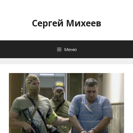
Перейти
к
содержимому
Сергей Михеев
Меню