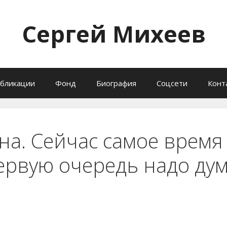
Сергей Михеев
бликации
Фонд
Биография
Соцсети
Конт
на. Сейчас самое время
ервую очередь надо дум