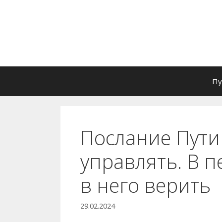
Перейти
к
содержимому
Пу
Послание Пути
управлять. В п
в него верить
29.02.2024