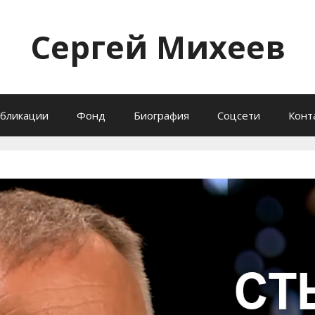
Сергей Михеев
бликации
Фонд
Биография
Соцсети
Конт