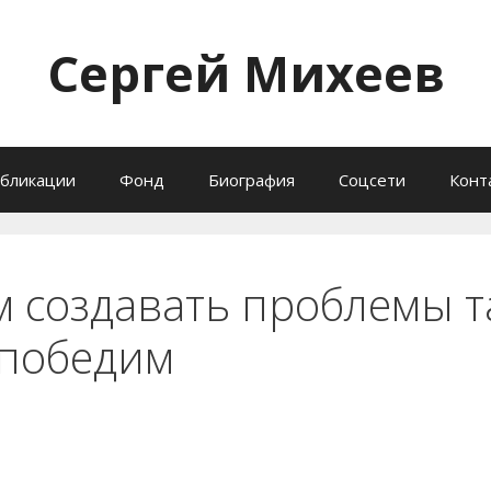
Сергей Михеев
бликации
Фонд
Биография
Соцсети
Конт
 создавать проблемы та
 победим