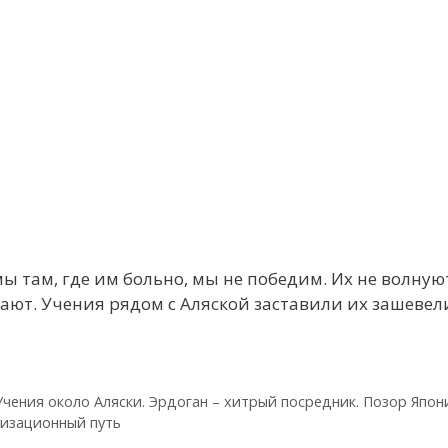
мы там, где им больно, мы не победим. Их не волну
вают. Учения рядом с Аляской заставили их зашевел
чения около Аляски. Эрдоган – хитрый посредник. Позор Япон
лизационный путь