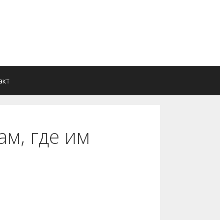
акт
м, где им