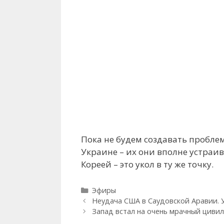
Пока не будем создавать пробле
Украине – их они вполне устраи
Кореей – это укол в ту же точку.
Рубрики
Эфиры
Неудача США в Саудовской Аравии. У
Запад встал на очень мрачный циви