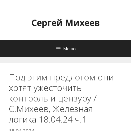
Перейти
к
содержимому
Сергей Михеев
Меню
Под этим предлогом они
хотят ужесточить
контроль и цензуру /
С.Михеев, Железная
логика 18.04.24 ч.1
18.04.2024