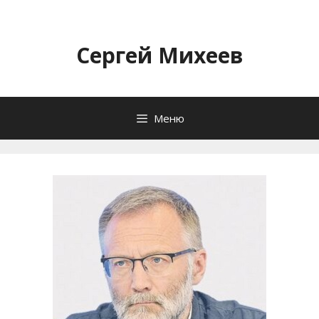
Перейти
к
содержимому
Сергей Михеев
Меню