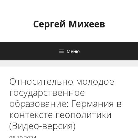
Перейти
к
содержимому
Сергей Михеев
Меню
Относительно молодое
государственное
образование: Германия в
контексте геополитики
(Видео-версия)
06.10.2024