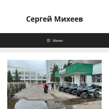
Перейти
к
содержимому
Сергей Михеев
Меню