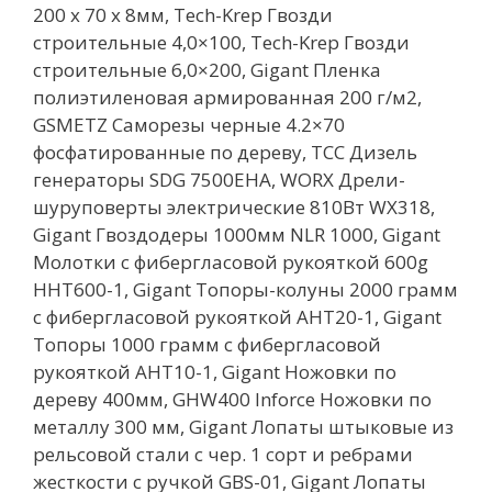
200 х 70 х 8мм, Tech-Krep Гвозди
строительные 4,0×100, Tech-Krep Гвозди
строительные 6,0×200, Gigant Пленка
полиэтиленовая армированная 200 г/м2,
GSMETZ Саморезы черные 4.2×70
фосфатированные по дереву, ТСС Дизель
генераторы SDG 7500EHA, WORX Дрели-
шуруповерты электрические 810Вт WX318,
Gigant Гвоздодеры 1000мм NLR 1000, Gigant
Молотки с фибергласовой рукояткой 600g
HHT600-1, Gigant Топоры-колуны 2000 грамм
с фибергласовой рукояткой AHT20-1, Gigant
Топоры 1000 грамм с фибергласовой
рукояткой AHT10-1, Gigant Ножовки по
дереву 400мм, GHW400 Inforce Ножовки по
металлу 300 мм, Gigant Лопаты штыковые из
рельсовой стали с чер. 1 сорт и ребрами
жесткости с ручкой GBS-01, Gigant Лопаты