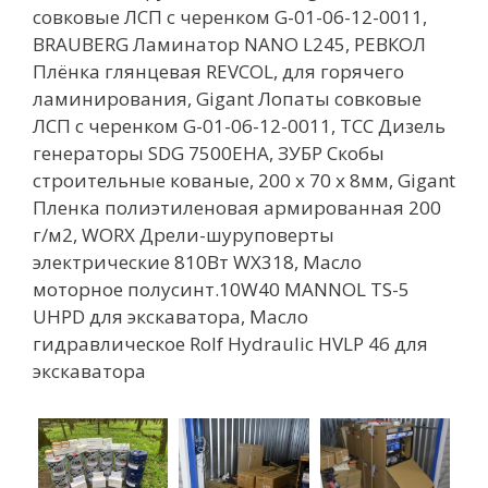
совковые ЛСП с черенком G-01-06-12-0011,
BRAUBERG Ламинатор NANO L245, РЕВКОЛ
Плёнка глянцевая REVCOL, для горячего
ламинирования, Gigant Лопаты совковые
ЛСП с черенком G-01-06-12-0011, ТСС Дизель
генераторы SDG 7500EHA, ЗУБР Скобы
строительные кованые, 200 х 70 х 8мм, Gigant
Пленка полиэтиленовая армированная 200
г/м2, WORX Дрели-шуруповерты
электрические 810Вт WX318, Масло
моторное полусинт.10W40 MANNOL TS-5
UHPD для экскаватора, Масло
гидравлическое Rolf Hydraulic HVLP 46 для
экскаватора