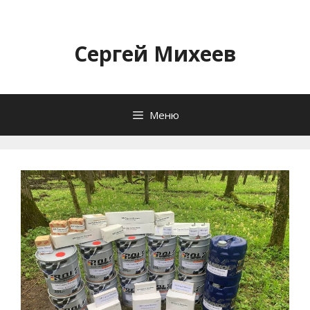
Перейти
к
содержимому
Сергей Михеев
Меню