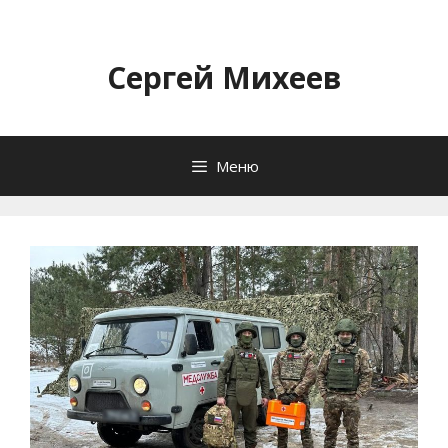
Перейти
к
содержимому
Сергей Михеев
Меню