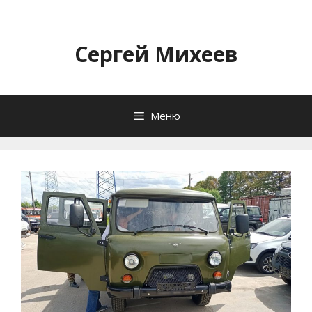
Перейти
к
содержимому
Сергей Михеев
Меню