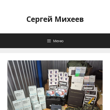
Перейти
к
содержимому
Сергей Михеев
Меню