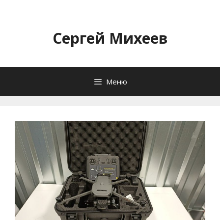
Перейти
к
содержимому
Сергей Михеев
Меню