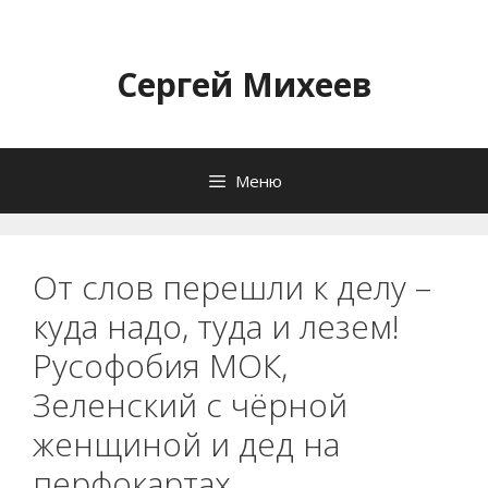
Перейти
к
содержимому
Сергей Михеев
Меню
От слов перешли к делу –
куда надо, туда и лезем!
Русофобия МОК,
Зеленский с чёрной
женщиной и дед на
перфокартах