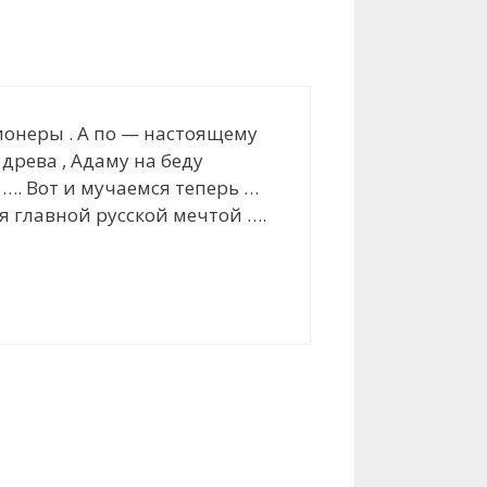
ционеры . А по — настоящему
с древа , Адаму на беду
о …. Вот и мучаемся теперь …
ся главной русской мечтой ….