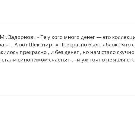
М . Задорнов . » Те у кого много денег — это коллек
ера » … А вот Шекспир : » Прекрасно было яблоко что 
жилось прекрасно , и без денег , но нам cтало скучн
е стали синонимом счастья …. и уж точно не являют