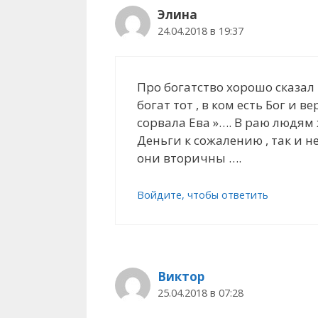
Элина
24.04.2018 в 19:37
Про богатство хорошо сказал 
богат тот , в ком есть Бог и в
сорвала Ева »…. В раю людям 
Деньги к сожалению , так и н
они вторичны ….
Войдите, чтобы ответить
Виктор
25.04.2018 в 07:28