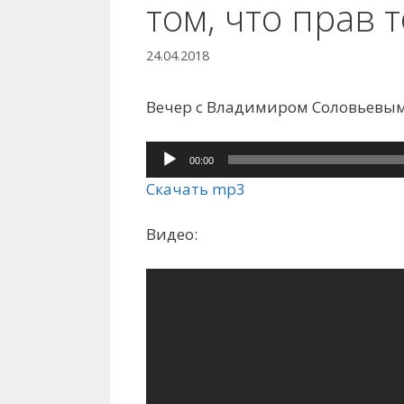
том, что прав т
24.04.2018
Вечер с Владимиром Соловьевым 
Аудиоплеер
00:00
Скачать mp3
Видео: