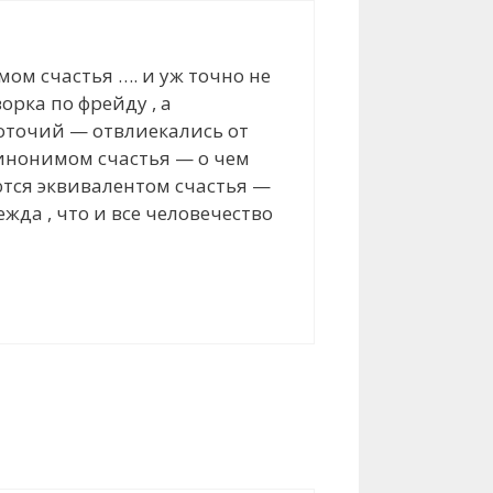
мом счастья …. и уж точно не
орка по фрейду , а
готочий — отвлиекались от
инонимом счастья — о чем
ются эквивалентом счастья —
жда , что и все человечество