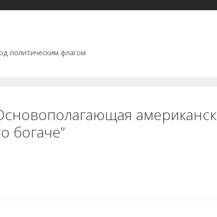
под политическим флагом
Основополагающая американска
то богаче”