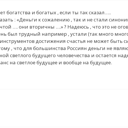
т богатства и богатых , если ты так сказал…..
азать : «Деньги к сожалению , так и не стали синони
той …. они вторичны ….» ? Надеюсь , что это не огов
нь был трудный например , устали (так много мно
 инструментов достижения счастья не может быть с
тому , что для большинства Россиян деньги не явля
ной светлого будущего человечества и остается наде
анс на светлое будущее и вообще на будущее.