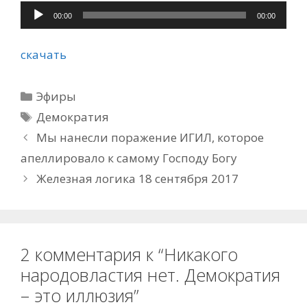
Аудиоплеер
00:00
00:00
скачать
Рубрики
Эфиры
Метки
Демократия
Мы нанесли поражение ИГИЛ, которое
апеллировало к самому Господу Богу
Железная логика 18 сентября 2017
2 комментария к “Никакого
народовластия нет. Демократия
– это иллюзия”