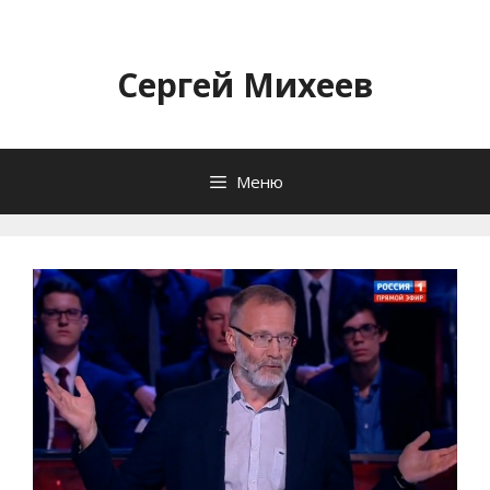
Перейти
к
содержимому
Сергей Михеев
Меню