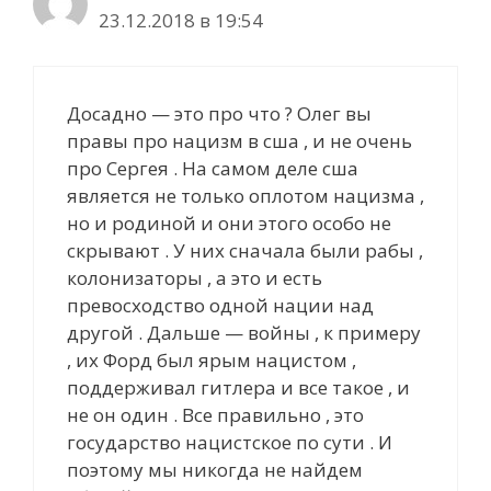
23.12.2018 в 19:54
Досадно — это про что ? Олег вы
правы про нацизм в сша , и не очень
про Сергея . На самом деле cша
является не только оплотом нацизма ,
но и родиной и они этого особо не
скрывают . У них сначала были рабы ,
колонизаторы , а это и есть
превосходство одной нации над
другой . Дальше — войны , к примеру
, их Форд был ярым нацистом ,
поддерживал гитлера и все такое , и
не он один . Все правильно , это
государство нацистское по сути . И
поэтому мы никогда не найдем