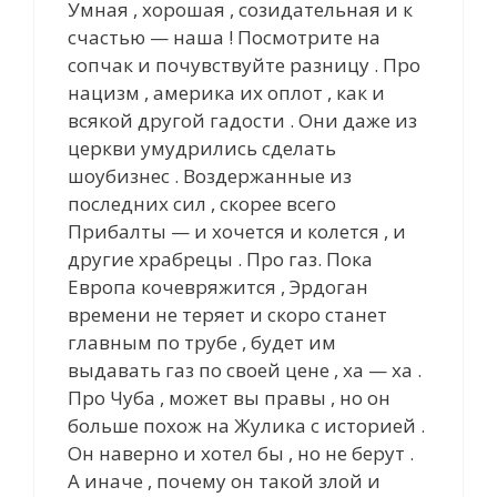
Умная , хорошая , cозидательная и к
счастью — наша ! Посмотрите на
сопчак и почувствуйте разницу . Про
нацизм , америка их оплот , как и
всякой другой гадости . Они даже из
церкви умудрились сделать
шоубизнес . Воздержанные из
последних сил , скорее всего
Прибалты — и хочется и колется , и
другие храбрецы . Про газ. Пока
Европа кочевряжится , Эрдоган
времени не теряет и скоро станет
главным по трубе , будет им
выдавать газ по своей цене , ха — ха .
Про Чуба , может вы правы , но он
больше похож на Жулика с историей .
Он наверно и хотел бы , но не берут .
А иначе , почему он такой злой и