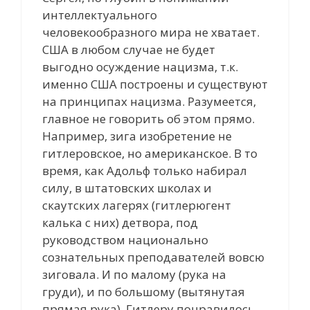
интеллектуального
человекообразного мира не хватает.
США в любом случае не будет
выгодно осуждение нацизма, т.к.
именно США построены и существуют
на принципах нацизма. Разумеется,
главное не говорить об этом прямо.
Например, зига изобретение не
гитлеровское, но американское. В то
время, как Адольф только набирал
силу, в штатовских школах и
скаутских лагерях (гитлерюгент
калька с них) детвора, под
руководством национально
сознательных преподавателей вовсю
зиговала. И по малому (рука на
груди), и по большому (вытянутая
прямая рука). Гитлеру понравилось