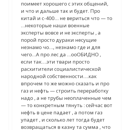
поимеет хорошего с этих общений,
и что и дальше так и будет. Про
китай и с-400… не вериться что — то
…некоторые наши военные
эксперты вовсе и не эксперты , а
порой просто дураки несущие
незнамо чо…, незнамо где и для
чего…А про лес да …ооОБИДНО ,
если так….эти твари просто
расхитители социалистической
народной собственности….как
впрочем то же можно сказать и про
газ и нефть — строить переработку
надо , а не трубы неоплаченные чем
— то конкретным тянуть : сейчас вот
нефть в цене падает , а потом газ
упадет , и сколько лет тогда будет
возвращаться в казну та сумма , что