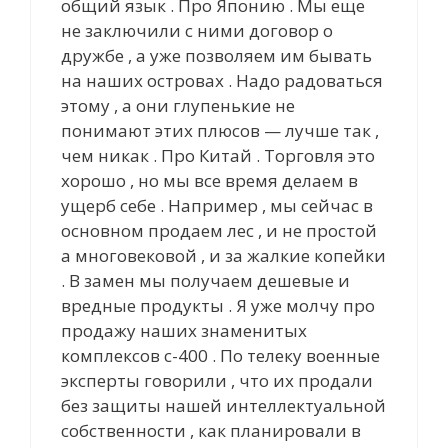
общий язык . Про Японию . Мы еще
не заключили с ними договор о
дружбе , а уже позволяем им бывать
на наших островах . Надо радоваться
этому , а они глупенькие не
понимают этих плюсов — лучше так ,
чем никак . Про Китай . Торговля это
хорошо , но мы все время делаем в
ущерб себе . Например , мы сейчас в
основном продаем лес , и не простой
а многовековой , и за жалкие копейки
. В замен мы получаем дешевые и
вредные продукты . Я уже молчу про
продажу наших знаменитых
комплексов с-400 . По телеку военные
эксперты говорили , что их продали
без защиты нашей интеллектуальной
собственности , как планировали в