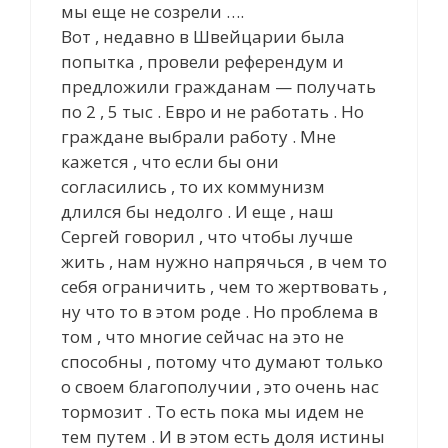
мы еще не созрели ….
Вот , недавно в Швейцарии была
попытка , провели референдум и
предложили гражданам — получать
по 2 , 5 тыс . Евро и не работать . Но
граждане выбрали работу . Мне
кажется , что если бы они
согласились , то их коммунизм
длился бы недолго . И еще , наш
Сергей говорил , что чтобы лучше
жить , нам нужно напрячься , в чем то
себя ограничить , чем то жертвовать ,
ну что то в этом роде . Но проблема в
том , что многие сейчас на это не
способны , потому что думают только
о своем благополучии , это очень нас
тормозит . То есть пока мы идем не
тем путем . И в этом есть доля истины