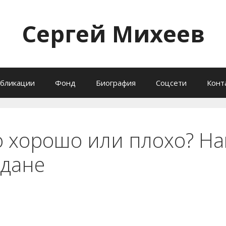
Сергей Михеев
бликации
Фонд
Биография
Соцсети
Конт
о хорошо или плохо? Н
ждане