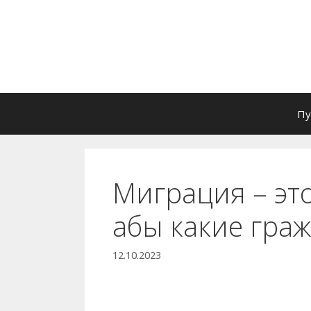
Перейти
к
содержимому
Пу
Миграция – эт
абы какие гра
12.10.2023