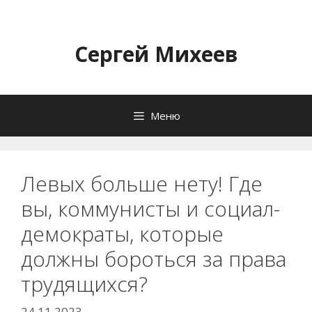
Перейти
к
содержимому
Сергей Михеев
Меню
Левых больше нету! Где
вы, коммунисты и социал-
демократы, которые
должны бороться за права
трудящихся?
24.11.2023