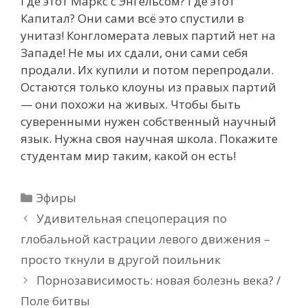
Где этот Маркс с Энгельсом? Где этот
Капитал? Они сами всё это спустили в
унитаз! Конгломерата левых партий нет на
Западе! Не мы их сдали, они сами себя
продали. Их купили и потом перепродали.
Остаются только клоуны из правых партий
— они похожи на живых. Чтобы быть
суверенными нужен собственный научный
язык. Нужна своя научная школа. Покажите
студентам мир таким, какой он есть!
Рубрики
Эфиры
Удивительная спецоперация по
глобальной кастрации левого движения –
просто ткнули в другой поильник
Порнозависимость: новая болезнь века? /
Поле битвы