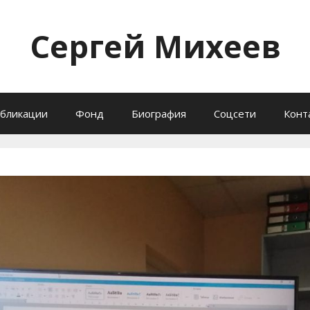
Сергей Михеев
бликации
Фонд
Биография
Соцсети
Конт