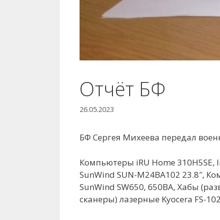
Отчёт БФ
26.05.2023
БФ Сергея Михеева передал воен
Компьютеры iRU Home 310H5SE, Inte
SunWind SUN-M24BA102 23.8″, К
SunWind SW650, 650ВА, Хабы (ра
сканеры) лазерные Kyocera FS-1