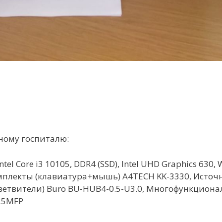
ному госпиталю:
l Core i3 10105, DDR4 (SSD), Intel UHD Graphics 630
омплекты (клавиатура+мышь) A4TECH KK-3330, Исто
зветвители) Buro BU-HUB4-0.5-U3.0, Многофункцион
025MFP