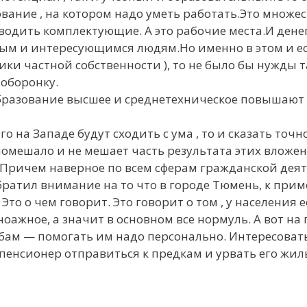
вание , на котором надо уметь работать.Это множе
изводить комплектующие. А это рабочие места.И дене
м и интересующимся людям.Но именно в этом и ест
ки частной собственности ), то не было бы нужды та
оборонку.
образование высшее и среднетехническое повышают 
о на Западе будут сходить с ума , то и сказать точн
 помешало и не мешает часть результата этих вложе
Причем наверное по всем сферам гражданской деят
ратил внимание на то что в городе Тюмень, к приме
Это о чем говорит. Это говорит о том , у населения 
оажное, а значит в основном все нормуль. А вот на
бам — помогать им надо персонально. Интересоватьс
пенсионер отправиться к предкам и урвать его жил