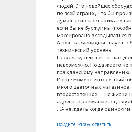
людей. Это новейшее оборудо
по всей стране , что бы про
думаю ясно всем внимательны
если бы не буржуины (пособни
массировано вкладываться в 
А плюсы очевидны : наука , 
технический уровень.
Поскольку неизвестно как долг
невозможно. Но да же это не
гражданскому направлению. 
И еще момент интересный: об
много цветочных магазинов . 
второстепенное — не жизненн
адресное внимание соц. служ
…А не ждать когда одинокий 
Войдите, чтобы ответить