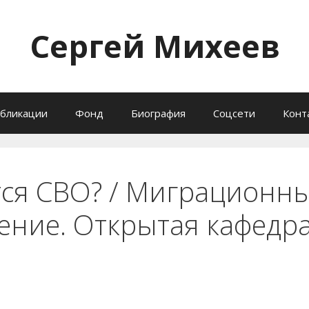
Сергей Михеев
бликации
Фонд
Биография
Соцсети
Конт
тся СВО? / Миграционны
ение. Открытая кафедра