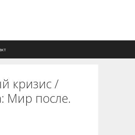
акт
й кризис /
: Мир после.