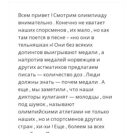
Всем привет ! Cмотрим олимпиаду
внимательно . Конечно не хватает
наших спорсменов , их мало , но как
там поется в песне – »но они в
тельняшках »! Они без всяких
допингов выигрывают медали , а
напротив медалей норвежцев и
других астматиков предлагаем
писать — количество доз . Люди
должны знать — почем медали . А
еще , мы заметили , что наши
дикторы хулиганят — молодцы , они
под шумок , называют
олимпийскими атлетами не только
наших , но и спортсменов других
стран , хи-хи ! Eще , болеем за всех