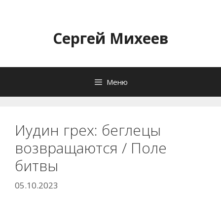
Перейти
к
содержимому
Сергей Михеев
Меню
Иудин грех: беглецы
возвращаются / Поле
битвы
05.10.2023