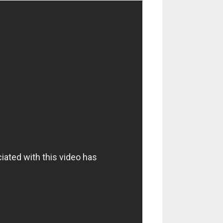
или
уменьшить
громкость.