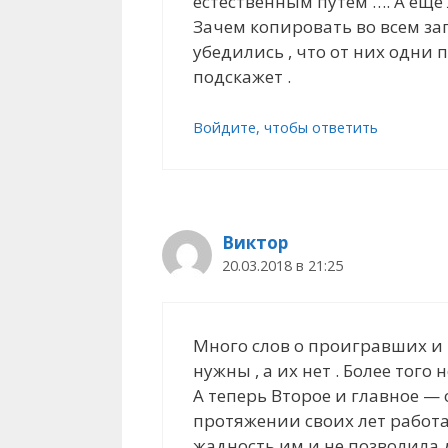
естественным путем …. А еще л
Зачем копировать во всем зап
убедились , что от них одни
подскажет .
Войдите, чтобы ответить
Виктор
20.03.2018 в 21:25
Много слов о проигравших и в
нужны , а их нет . Более то
А теперь Второе и главное —
протяжении своих лет работа
жадность им и не позволила д