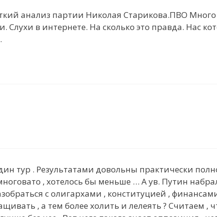
ткий анализ партии Николая Старикова.ПВО Много 
. Слухи в интернете. На сколько это правда. Нас к
.
дин тур . Результатами довольны практически полно
оговато , хотелось бы меньше … А ув. Путин набрал
зобраться с олигархами , конституцией , финансами
щивать , а тем более холить и лелеять ? Cчитаем , 