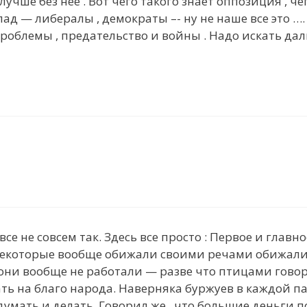
учше без нее . Вот чего такого знает оппозиция , чег
ад — либералы , демократы –- ну не наше все это …
 проблемы , предательство и войны . Надо искать да
се не совсем так. Здесь все просто : Первое и главн
го некоторые вообще обижали своими речами обижали
 они вообще не работали — разве что птицами гово
ть на благо народа. Наверняка буржуев в каждой па
умать и делать. Говорил же , что большие деньги п