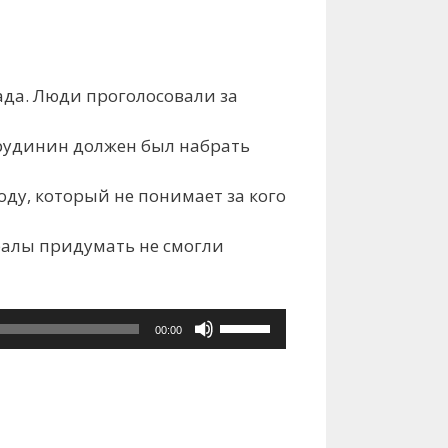
да. Люди проголосовали за
Грудинин должен был набрать
ду, который не понимает за кого
ралы придумать не смогли
Используйте
00:00
клавиши
вверх/
вниз,
чтобы
увеличить