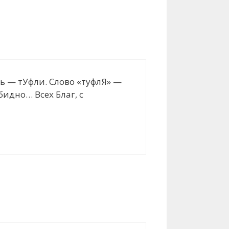
ь — тУфли. Слово «туфлЯ» —
идно… Всех Благ, с