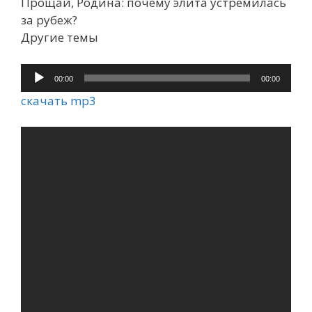
Прощай, Родина: почему элита устремилась
за рубеж?
Другие темы
Аудиоплеер
00:00
00:00
скачать mp3