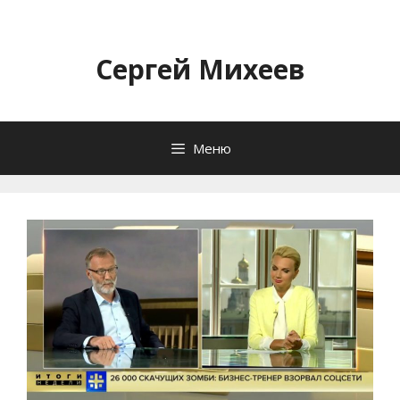
Перейти
к
содержимому
Сергей Михеев
Меню