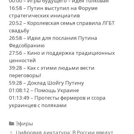
00:00 – Игры будущего – идея толковая
16:58 – Путин выступил на Форуме
стратегических инициатив
20:52 – Королевская семья справила ЛГБТ
свадьбу
26:58 – Идеи для послания Путина
Федсобранию
27:56 – Кино и поддержка традиционных
ценностей
39:28 – Как с этими людьми вести
переговоры!
59:28 – Доклад Шойгу Путину
01:08:12 – Помощь Украине
01:13:49 – Протесты фермеров и ссора
украинцев с поляками
Рубрики
Эфиры
Цифровая диктатура: В России введут