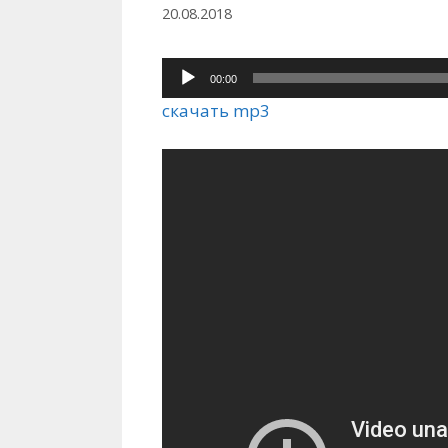
20.08.2018
00:00
Аудиоплеер
скачать mp3