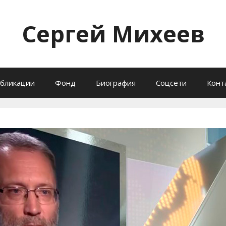
Сергей Михеев
бликации
Фонд
Биография
Соцсети
Конт