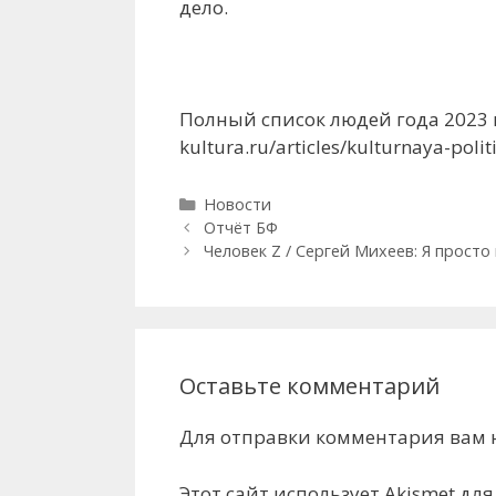
дело.
Полный список людей года 2023 в 
kultura.ru/articles/kulturnaya-poli
Рубрики
Новости
Отчёт БФ
Человек Z / Сергей Михеев: Я просто
Оставьте комментарий
Для отправки комментария вам
Этот сайт использует Akismet дл