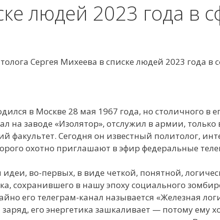
ке людей 2023 года в с
толога Сергея Михеева в списке людей 2023 года в 
ился в Москве 28 мая 1967 года, но столичного в е
л на заводе «Изолятор», отслужил в армии, только 
й факультет. Сегодня он известный политолог, инт
торого охотно приглашают в эфир федеральные теле
идеи, во-первых, в виде четкой, понятной, логиче
ка, сохранившего в нашу эпоху социального зомбир
йно его телеграм-канал называется «Железная логик
аряд, его энергетика зашкаливает — потому ему хо