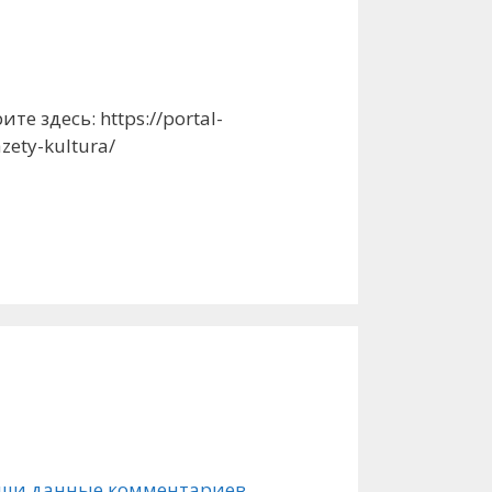
 здесь: https://portal-
azety-kultura/
ваши данные комментариев
.