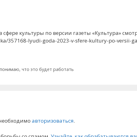
сфере культуры по версии газеты «Культура» смотрите
tika/357168-lyudi-goda-2023-v-sfere-kultury-po-versii-g
 понимаю, что это будет работать
 необходимо
авторизоваться
.
я борьбы со спамом.
Узнайте, как обрабатываются 