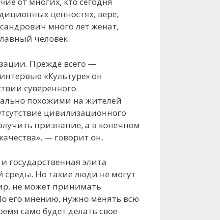
ие от многих, кто сегодня
адиционных ценностях, вере,
ександрович много лет женат,
славный человек.
зации. Прежде всего —
интервью «Культуре» он
ствии суверенного
имально похожими на жителей
Отсутствие цивилизационного
олучить признание, а в конечном
качества», — говорит он.
 и государственная элита
 среды. Но такие люди не могут
мир, не может принимать
По его мнению, нужно менять всю
ремя само будет делать свое