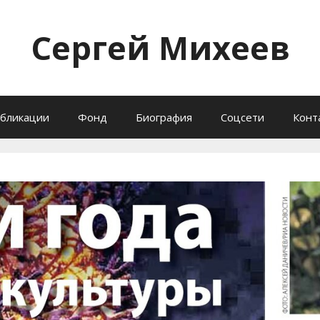
Сергей Михеев
бликации
Фонд
Биография
Соцсети
Конт