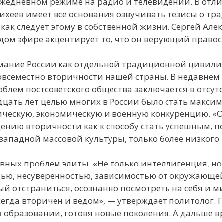
ежедневном режиме на радио и телевидении. В отлич
ихеев имеет все основания озвучивать тезисы о тр
к как следует этому в собственной жизни. Сергей Ал
ждом эфире акцентирует то, что он верующий право
ание России как отдельной традиционной цивили
всеместно вторичности нашей страны. В недавнем 
облем постсоветского общества заключается в отсут
дцать лет целью многих в России было стать макс
ическую, экономическую и военную конкуренцию. «
ению вторичности как к способу стать успешным, п
 западной массовой культуры, только более низкого 
вных проблем элиты. «Не только интеллигенция, но
ью, несуверенностью, зависимостью от окружающей
ый отстраниться, осознанно посмотреть на себя и 
сегда вторичен и ведом», — утверждает политолог. 
в образовании, готовя новые поколения. А дальше в