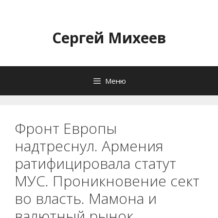
Перейти
к
содержимому
Сергей Михеев
Меню
Фронт Европы
надтреснул. Армения
ратифицировала статут
МУС. Проникновение сект
во власть. Мамона и
валютный рынок