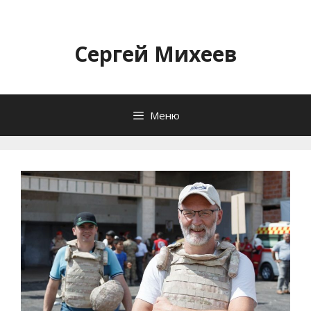
Перейти
к
содержимому
Сергей Михеев
Меню