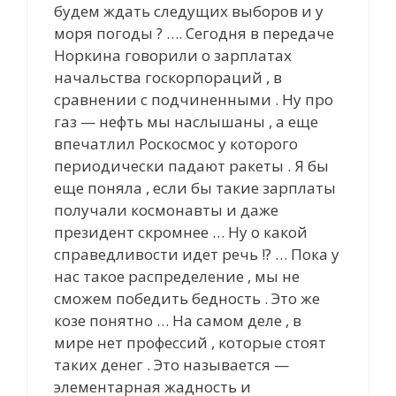
будем ждать следущих выборов и у
моря погоды ? …. Сегодня в передаче
Норкина говорили о зарплатах
начальства госкорпораций , в
сравнении с подчиненными . Ну про
газ — нефть мы наслышаны , а еще
впечатлил Роскосмос у которого
периодически падают ракеты . Я бы
еще поняла , если бы такие зарплаты
получали космонавты и даже
президент скромнее … Ну о какой
справедливости идет речь !? … Пока у
нас такое распределение , мы не
сможем победить бедность . Это же
козе понятно … На самом деле , в
мире нет профессий , которые стоят
таких денег . Это называется —
элементарная жадность и