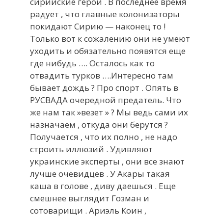
сирийские герои . В последнее время
радует , что главные колонизаторы
покидают Сирию — наконец то !
Только вот к сожалению они не умеют
уходить и обязательно появятся еще
где нибудь …. Осталось как то
отвадить турков ….Интересно там
бывает дождь ? Про спорт . Опять в
РУСВАДА очередной предатель. Что
же нам так »везет » ? Мы ведь сами их
назначаем , откуда они берутся ?
Получается , что их полно , не надо
строить иллюзий . Удивляют
украинские эксперты , они все знают
лучше очевидцев . У Акары такая
каша в голове , диву даешься . Еще
смешнее выглядит Гозман и
сотоварищи . Ариэль Коин ,