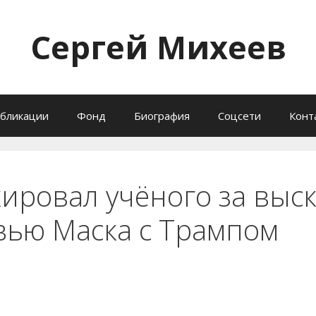
Сергей Михеев
бликации
Фонд
Биография
Соцсети
Конт
кировал учёного за выс
вью Маска с Трампом