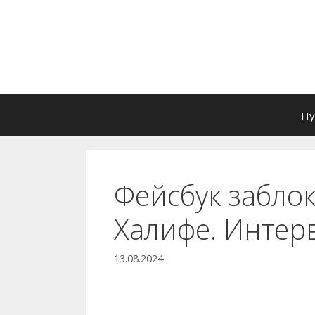
Перейти
к
содержимому
Пу
Фейсбук забло
Халифе. Интер
13.08.2024