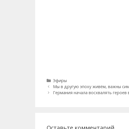
Рубрики
Эфиры
Мы в другую эпоху живём, важны сим
Германия начала восхвалять героев 
Оставьте комментарий