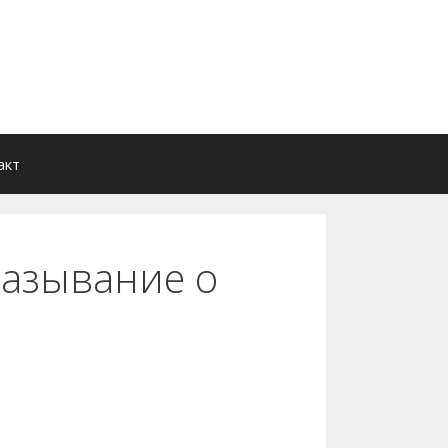
акт
казывание о