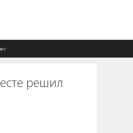
акт
месте решил