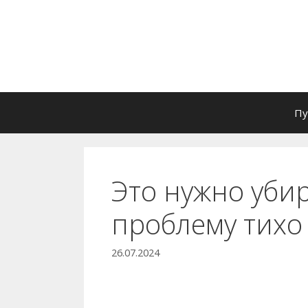
Перейти
к
содержимому
Пу
Это нужно убир
проблему тихо
26.07.2024