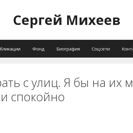
Сергей Михеев
бликации
Фонд
Биография
Соцсети
Конт
ать с улиц. Я бы на их 
 и спокойно