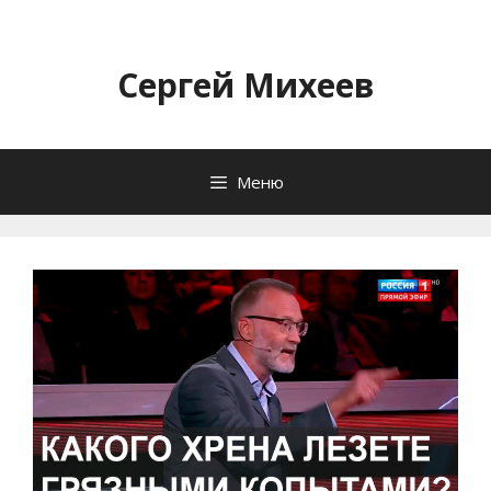
Перейти
к
содержимому
Сергей Михеев
Меню