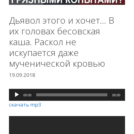
Дьявол этого и хочет… В
их головах бесовская
каша. Раскол не
искупается даже
мученической кровью
19.09.2018
00:00
00:00
Аудиоплеер
скачать mp3