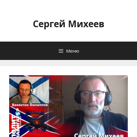
Перейти
к
содержимому
Сергей Михеев
Меню