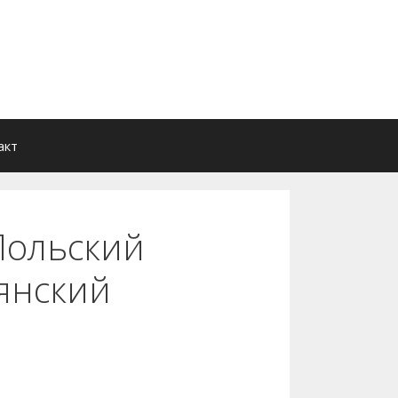
акт
Польский
янский