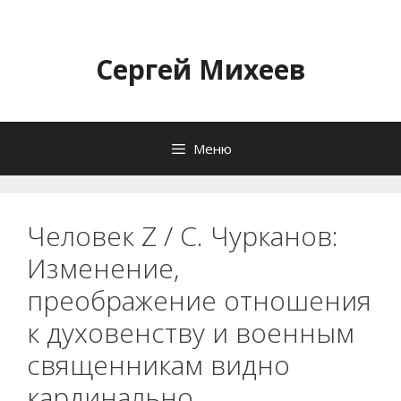
Перейти
к
содержимому
Сергей Михеев
Меню
Человек Z / С. Чурканов:
Изменение,
преображение отношения
к духовенству и военным
священникам видно
кардинально