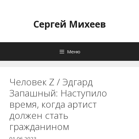
Перейти
к
содержимому
Сергей Михеев
Меню
Человек Z / Эдгард
Запашный: Наступило
время, когда артист
должен стать
гражданином
01.06.2023