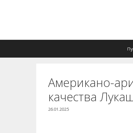
Перейти
к
содержимому
Пу
Американо-ари
качества Лука
26.01.2025