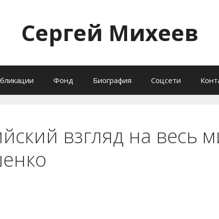
Сергей Михеев
бликации
Фонд
Биография
Соцсети
Конт
йский взгляд на весь м
шенко