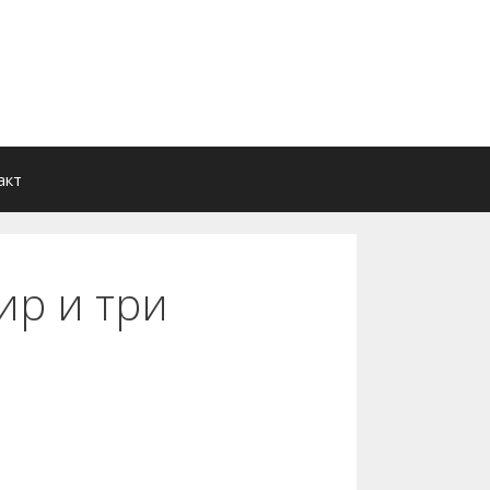
акт
ир и три