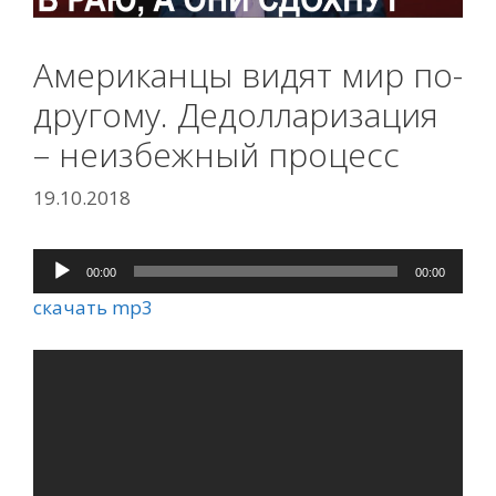
Американцы видят мир по-
другому. Дедолларизация
– неизбежный процесс
19.10.2018
00:00
00:00
Аудиоплеер
скачать mp3