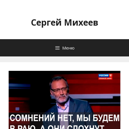
Перейти
к
содержимому
Сергей Михеев
Меню