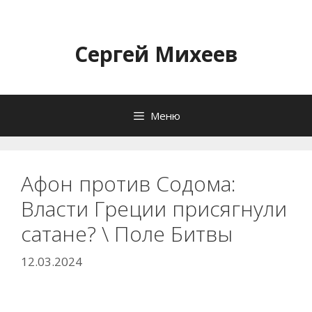
Перейти
к
содержимому
Сергей Михеев
Меню
Афон против Содома:
Власти Греции присягнули
сатане? \ Поле Битвы
12.03.2024