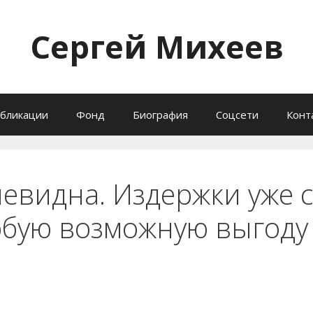
Сергей Михеев
бликации
Фонд
Биография
Соцсети
Конт
чевидна. Издержки уже 
бую возможную выгоду