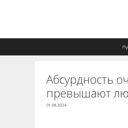
Перейти
к
содержимому
Пу
Абсурдность о
превышают лю
01.08.2024