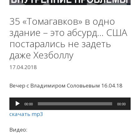
35 «Томагавков» в одно
здание – это абсурд… США
постарались не задеть
даже Хезболлу
17.04.2018
Вечер с Владимиром Соловьевым 16.04.18
Аудиоплеер
00:00
00:00
скачать mp3
Видео: