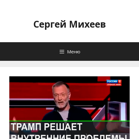
Перейти
к
содержимому
Сергей Михеев
Меню