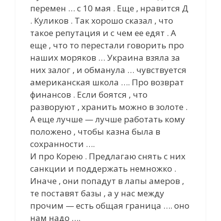
перемен … c 10 мая . Еще , нравится Д
. Куликов . Так хорошо сказал , что
такое репутация и с чем ее едят . А
еще , что то перестали говорить про
наших моряков … Украина взяла за
них залог , и обманула … чувствуется
американская школа …. Про возврат
финансов . Если боятся , что
разворуют , хранить можно в золоте .
А еще лучше — лучше работать кому
положено , чтобы казна была в
сохранности ….
И про Корею . Предлагаю снять с них
санкции и поддержать немножко .
Иначе , они попадут в лапы амеров ,
те поставят базы , а у нас между
прочим — есть общая граница …. оно
нам надо ….