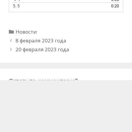
5.
5
0:20
Рубрики
Новости
8 февраля 2023 года
20 февраля 2023 года
Оставьте комментарий
Для отправки комментария вам необходимо
авторизоваться
.
Этот сайт использует Akismet для борьбы со
спамом.
Узнайте, как обрабатываются ваши
данные комментариев
.