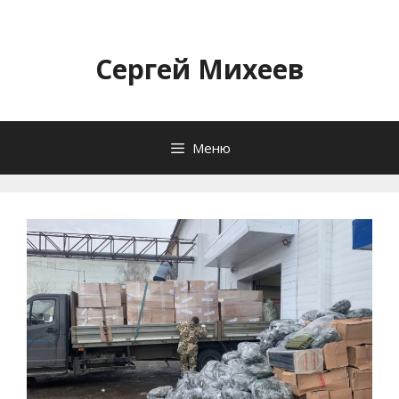
Перейти
к
содержимому
Сергей Михеев
Меню