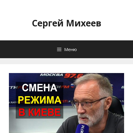
Перейти
к
содержимому
Сергей Михеев
Меню