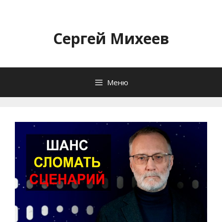
Перейти
к
содержимому
Сергей Михеев
Меню