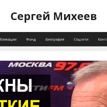
Сергей Михеев
бликации
Фонд
Биография
Соцсети
Конт