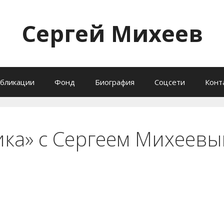
Сергей Михеев
бликации
Фонд
Биография
Соцсети
Конт
ика» с Сергеем Михеев