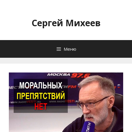
Перейти
к
содержимому
Сергей Михеев
Меню