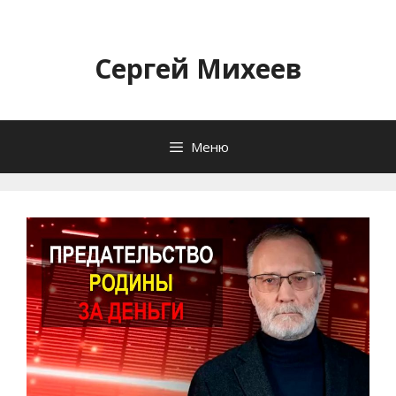
Перейти
к
содержимому
Сергей Михеев
Меню